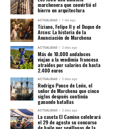
marchenera que convirtió el
hierro en arquitectura
ACTUALIDAD
1 día ago
Tiziano, Felipe II y el Duque de
Arcos: La historia de la
Anunciación de Marchena
ACTUALIDAD
2 días ago
Más de 10.000 andaluces
viajan a la vendimia francesa
atraídos por salarios de hasta
2.400 euros
ACTUALIDAD
2 días ago
Rodrigo Ponce de León, el
señor de Marchena que cinco
siglos después continúa
ganando batallas
ACTUALIDAD
2 días ago
La caseta El Camino celebrará
el 29 de agosto su concurso
de baile por sevillanas de la