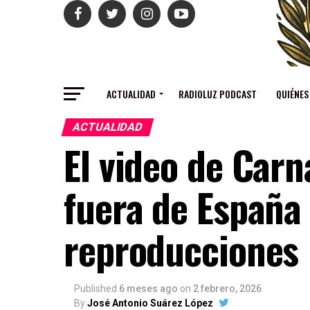
ACTUALIDAD
RADIOLUZ PODCAST
QUIÉNES
ACTUALIDAD
El video de Carn
fuera de España
reproducciones
Published
6 meses ago
on
2 febrero, 2026
By
José Antonio Suárez López