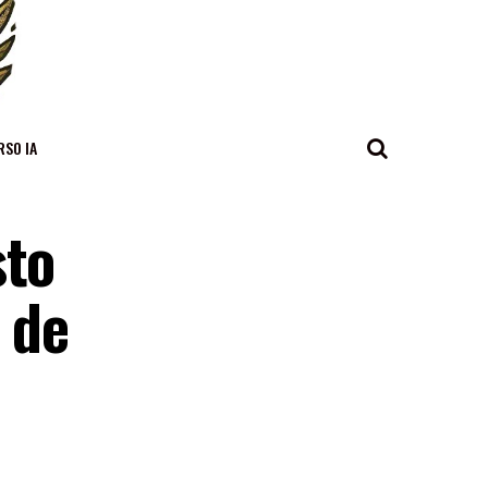
RSO IA
sto
 de