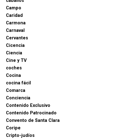
caballos
como en Madrid. En el siglo XVIII, pagaron importantes
Campo
sumas para traer obras y zarzuelas a los carnavales .
Caridad
Carmona
Carnaval
Cervantes
Cicencia
Ciencia
Cine y TV
coches
Cocina
cocina fácil
Comarca
Conciencia
Contenido Exclusivo
Contenido Patrocinado
Convento de Santa Clara
Coripe
Cripto-judíos