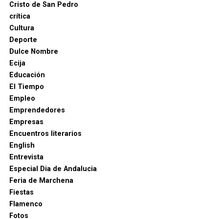
Cristo de San Pedro
crítica
Cultura
Deporte
Dulce Nombre
Ecija
Educación
El Tiempo
Empleo
Tercera parada: Comedias y
Emprendedores
mojigangas
Empresas
Encuentros literarios
Ubicación: Plaza Ducal (posible emplazamiento
English
del Corral de Comedias)
Entrevista
Especial Dia de Andalucia
Los documentos históricos revelan que en Marchena
Feria de Marchena
existió un
Corral de Comedias
, mencionado en los
Fiestas
callejeros desde 1644. Aquí se celebraban las
Flamenco
mojigangas
, representaciones teatrales cómicas y
Fotos