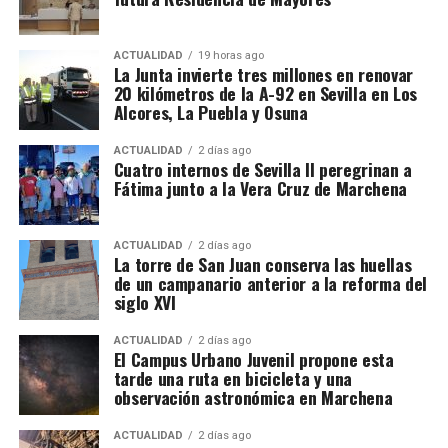
festividades de inversión de roles.
laboral, hipocresía y supervivencia
, mezclando lo
cómico y lo trágico.
Texto y dirección:
Paco Pozo
. La
compañía confirma en su
agenda oficial
la
función en
ACTUALIDAD
19 horas ago
La Junta invierte tres millones en renovar
Marchena el viernes 3 de octubre
(aparece como “Sala
20 kilómetros de la A-92 en Sevilla en Los
Carreras”).
lacorachateatro.com
Alcores, La Puebla y Osuna
El sábado 6 de diciembre, desde las 09:30 horas, el
ACTUALIDAD
2 días ago
Cuatro internos de Sevilla II peregrinan a
Auditorio Pepe Marchena acogerá el XXXVI Open
Fátima junto a la Vera Cruz de Marchena
Internacional de Ajedrez “Villa de Marchena”, que
contará con barra a beneficio de la Asociación
Española contra el Cáncer de Marchena y se
ACTUALIDAD
2 días ago
La torre de San Juan conserva las huellas
completará con actuaciones de magia y un
de un campanario anterior a la reforma del
espectáculo de hipnosis.
siglo XVI
La magia seguirá presente el viernes 12 de
ACTUALIDAD
2 días ago
El Campus Urbano Juvenil propone esta
diciembre, a las 17:00 horas, con el espectáculo del
tarde una ruta en bicicleta y una
ilusionista Al Martin en la Plaza del Padre Alvarado,
observación astronómica en Marchena
con acceso gratuito para todo el público.
ACTUALIDAD
2 días ago