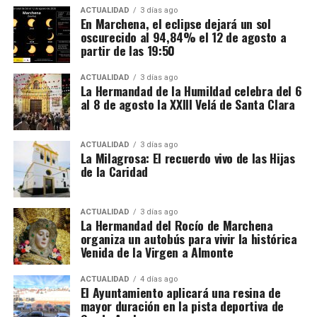
ACTUALIDAD
3 días ago
musical “La Sirenita”, que se representará a las 17:30
En Marchena, el eclipse dejará un sol
horas en el Auditorio Pepe Marchena. El
oscurecido al 94,84% el 12 de agosto a
espectáculo, de gran formato, tiene un precio
partir de las 19:50
simbólico de 2 euros y las entradas se ponen a la
Primera parada: La Plaza Ducal y
ACTUALIDAD
3 días ago
venta en el Complejo Terapéutico a partir del jueves
La Hermandad de la Humildad celebra del 6
las coplas centenarias
11 de diciembre a las 17:00 horas, hasta agotar
al 8 de agosto la XXIII Velá de Santa Clara
localidades.
Ubicación: Plaza Ducal
El sábado 20 de diciembre, a las 20:00 horas, la
ACTUALIDAD
3 días ago
La Milagrosa: El recuerdo vivo de las Hijas
La
Plaza Ducal
fue durante décadas el centro
Iglesia de Santo Domingo acogerá el tradicional
de la Caridad
neurálgico de las festividades carnavalescas. Allí se
concierto de Navidad de la Coral Juan Navarro, con
reunían los vecinos para escuchar coplas satíricas,
la colaboración del Ayuntamiento.
muchas de ellas aún recordadas por las personas
ACTUALIDAD
3 días ago
La Hermandad del Rocío de Marchena
mayores del pueblo.
Esperanza Romero Carmona
,
El domingo 21 de diciembre será el turno de la Ruta
organiza un autobús para vivir la histórica
quien nació en 1930, recordó haber escuchado en esta
Infantil, que partirá a las 17:30 horas desde la Plaza
Venida de la Virgen a Almonte
plaza a la legendaria murga
Las Viejas Ricas
cantar en
de los Melchores, organizada por el Área de
los años 40 murga mixta, formada por hombres y
Turismo municipal.
ACTUALIDAD
4 días ago
El Ayuntamiento aplicará una resina de
mujeres, usaba el humor para retratar la vida cotidiana
mayor duración en la pista deportiva de
de Marchena. Una de sus características era la
La agenda continuará el martes 23 de diciembre, a