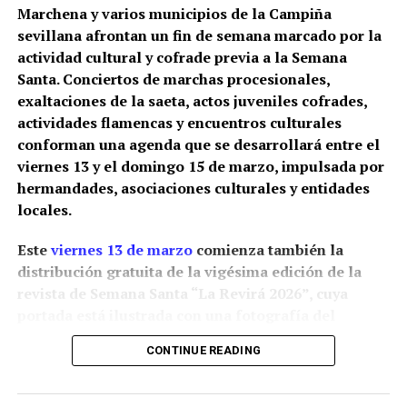
Marchena y varios municipios de la Campiña
sevillana afrontan un fin de semana marcado por la
actividad cultural y cofrade previa a la Semana
Santa. Conciertos de marchas procesionales,
exaltaciones de la saeta, actos juveniles cofrades,
actividades flamencas y encuentros culturales
conforman una agenda que se desarrollará entre el
viernes 13 y el domingo 15 de marzo, impulsada por
hermandades, asociaciones culturales y entidades
locales.
Este
viernes 13 de marzo
comienza también la
distribución gratuita de la vigésima edición de la
revista de Semana Santa “La Revirá 2026”, cuya
portada está ilustrada con una fotografía del
fotógrafo cofrade Gonzalo Lora Baranco. Los
CONTINUE READING
ejemplares podrán recogerse en numerosos
establecimientos patrocinadores de la localidad.