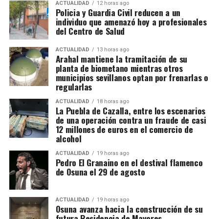
ACTUALIDAD
12 horas ago
Policia y Guardia Civil reducen a un
individuo que amenazó hoy a profesionales
del Centro de Salud
ACTUALIDAD
13 horas ago
Arahal mantiene la tramitación de su
La Fiesta de los Locos tenía un carácter más
planta de biometano mientras otros
medieval y cristiano, pero incorporaba elementos de
municipios sevillanos optan por frenarlas o
festividades anteriores, lo que refuerza la hipótesis
regularlas
de una herencia romana indirecta.
ACTUALIDAD
18 horas ago
La Puebla de Cazalla, entre los escenarios
En Andalucía, hay referencias a la
Fiesta de los Locos
de una operación contra un fraude de casi
en pueblos como
Marchena, Gilena, Écija y La
12 millones de euros en el comercio de
alcohol
Luisiana
. Documentos del siglo XVIII y XIX describen
celebraciones en las que:
ACTUALIDAD
19 horas ago
Vie. 3 octubre — La Coracha Teatro:
Pedro El Granaino en el destival flamenco
de Osuna el 29 de agosto
Los participantes
se disfrazaban y asumían roles
Las plañideras
(Sala Carrera)
grotescos
. Se
burlaban de figuras de autoridad
y se
organizaban representaciones satíricas. Se producía un
Sátira con acento andaluz: dos “empleadas del llanto”
ACTUALIDAD
19 horas ago
desenfreno controlado
, que recordaba las antiguas
Osuna avanza hacia la construcción de su
velan a
Ataúlfo
mientras diseccionan
precariedad
futura Residencia de Mayores