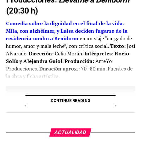
que generó la persecución de la festividad por parte de
El programa se completará el viernes 12 de
(20:30 h)
la Iglesia.
diciembre, a las 17:00 horas, con una actuación de
magia de Al Martin en la Plaza de Alvarado, que
Comedia sobre la dignidad en el final de la vida:
llevará la ilusión de cerca al público de esta zona
Mila, con alzhéimer, y Luisa deciden fugarse de la
del casco urbano.
residencia rumbo a Benidorm
en un viaje “cargado de
humor, amor y mala leche”, con crítica social.
Texto:
Josi
PROGRAMA DE ACTOS DE DICIEMBRE
Alvarado.
Dirección:
Celia Morán.
Intérpretes:
Rocío
Solís
y
Alejandra Guiol
.
Producción:
ArteYo
La agenda arranca el viernes 5 de diciembre con la II
Producciones.
Duración aprox.:
70–80 min. Fuentes de
Final del Torneo Interscolar de Ajedrez, que se
la obra y ficha artística.
celebrará a partir de las 16:00 horas en la calle San
Pedro, acompañada por la “Caravana Mágica”. Ese
mismo día, a las 19:00 horas, la maestra
CONTINUE READING
internacional Sabrina Vega ofrecerá una entrevista-
coloquio en el salón de actos de la Biblioteca
Municipal, en una jornada organizada por el Área de
Deportes y Cultura del Ayuntamiento.
ACTUALIDAD