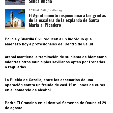
Senda Ancha
estructura dialogada de sus letras: las mujeres cantaban
las 17:00 horas, con el espectáculo “Cantajuegos
desde los balcones y los hombres respondían desde los
Hércules” en la Plaza del Padre Alvarado, dirigido
ACTUALIDAD
4 días ago
El Ayuntamiento inspeccionará las grietas
patios .
especialmente al público infantil.
de la escalera de la explanda de Santa
María al Picadero
Policia y Guardia Civil reducen a un individuo que
El viernes 26 de diciembre, a las 17:30 horas, la
amenazó hoy a profesionales del Centro de Salud
Plaza de la Constitución será el escenario de la
Fiesta de Precampanadas, organizada por el
Arahal mantiene la tramitación de su planta de biometano
Ayuntamiento con la colaboración de la asociación
mientras otros municipios sevillanos optan por frenarlas
o regularlas
de enfermos de Alzheimer “AFA Amanecer”, en una
jornada pensada para adelantar el ambiente de Fin
La Puebla de Cazalla, entre los escenarios de una
de Año en clave festiva y solidaria.
operación contra un fraude de casi 12 millones de euros
en el comercio de alcohol
La programación de diciembre se cerrará el sábado
27, a las 17:30 horas, con el tributo musical “La
Pedro El Granaino en el destival flamenco de Osuna el 29
Cenicienta” en el Auditorio Pepe Marchena, también
de agosto
con entradas al precio de 2 euros y el mismo sistema