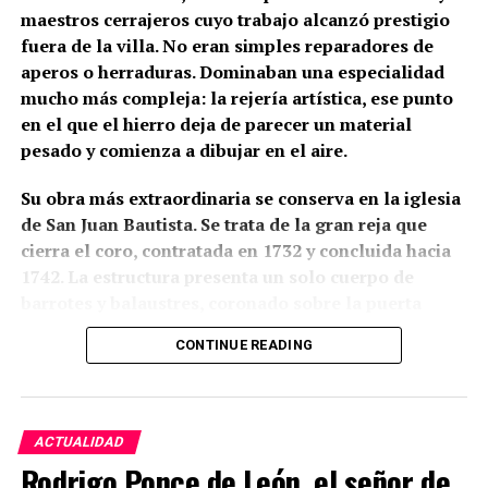
maestros cerrajeros cuyo trabajo alcanzó prestigio
fuera de la villa. No eran simples reparadores de
aperos o herraduras. Dominaban una especialidad
mucho más compleja: la rejería artística, ese punto
en el que el hierro deja de parecer un material
pesado y comienza a dibujar en el aire.
Su obra más extraordinaria se conserva en la iglesia
de San Juan Bautista. Se trata de la gran reja que
cierra el coro, contratada en 1732 y concluida hacia
1742. La estructura presenta un solo cuerpo de
barrotes y balaustres, coronado sobre la puerta
central por un gran remate ornamental. En lo alto
CONTINUE READING
aparece una corona real flanqueada por ángeles con
palmas; a ambos lados se levantan pequeñas
espadañas con campanas, unidas mediante
guirnaldas a otros ángeles que parecen tocar sus
ACTUALIDAD
trompetas sobre el hierro. Algunas partes fueron
Rodrigo Ponce de León, el señor de
doradas y policromadas, de modo que la reja no