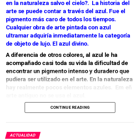
en la naturaleza salvo el cielo?.
La historia del
para la música: las cajas de órgano de la
Cultural Zegrí reconstruye aquel episodio. El bando
parroquia matriz de San Juan Bautista de
arte se puede contar a través del azul. Fue el
cristiano parte por el centro de Málaga, mientras la
Marchena”,
Archivo Español de Arte
, CSIC, 2013.
pigmento más caro de todos los tiempos.
representación de las autoridades musulmanas
Cualquier obra de arte pintada con azul
desciende desde la Alcazaba. Ambos cortejos se
Manuel Clavijo Andújar, “Proyecto de rejas
encuentran en la plaza de la Aduana, donde se
ultramar adquiría inmediatamente la categoría
para la parroquia de San Miguel de Morón de la
escenifica la entrega de las llaves de la ciudad.
de objeto de lujo. El azul divino.
Frontera”,
Laboratorio de Arte
, Universidad de
Sevilla, 1991.
A diferencia de otros colores, al azul le ha
acompañado casi toda su vida la dificultad de
encontrar un pigmento intenso y duradero que
pudiera ser utilizado en el arte. En la naturaleza
hay realmente
pocos elementos azules. Em eñ
arte antiguo no se usa el azul.
CONTINUE READING
ACTUALIDAD