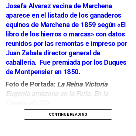
Josefa Alvarez vecina de Marchena
15 y el 22 de agosto.
aparece en el listado de los ganaderos
equinos de Marchena de 1859 según «El
libro de los hierros o marcas» con datos
reunidos por las remontas e impreso por
Juan Zabala director general de
caballería. Fue premiada por los Duques
de Montpensier en 1850.
Foto de Portada:
La Reina Victoria
Eugenia amazona en la Feria. En la
El verdadero papel del señor de
Caseta «Er 77».
Marchena en la conquista de
CONTINUE READING
Málaga
La recreación concentra la atención en los Reyes