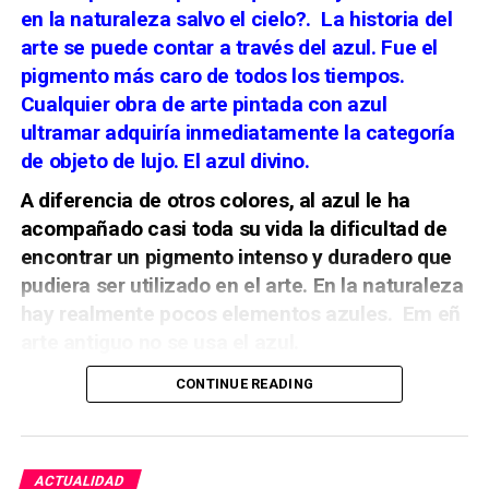
La Cabalgata Histórica organizada por la Asociación
en la naturaleza salvo el cielo?.
La historia del
para la música: las cajas de órgano de la
Cultural Zegrí reconstruye aquel episodio. El bando
parroquia matriz de San Juan Bautista de
arte se puede contar a través del azul. Fue el
cristiano parte por el centro de Málaga, mientras la
Marchena”,
Archivo Español de Arte
, CSIC, 2013.
pigmento más caro de todos los tiempos.
representación de las autoridades musulmanas
Cualquier obra de arte pintada con azul
desciende desde la Alcazaba. Ambos cortejos se
Manuel Clavijo Andújar, “Proyecto de rejas
encuentran en la plaza de la Aduana, donde se
ultramar adquiría inmediatamente la categoría
para la parroquia de San Miguel de Morón de la
escenifica la entrega de las llaves de la ciudad.
de objeto de lujo. El azul divino.
Frontera”,
Laboratorio de Arte
, Universidad de
Sevilla, 1991.
A diferencia de otros colores, al azul le ha
acompañado casi toda su vida la dificultad de
encontrar un pigmento intenso y duradero que
pudiera ser utilizado en el arte. En la naturaleza
hay realmente
pocos elementos azules. Em eñ
arte antiguo no se usa el azul.
CONTINUE READING
ACTUALIDAD