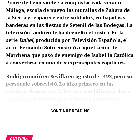
en la iglesia de San Miguel de Morón de la Frontera,
Ponce de León vuelve a conquistar cada verano
Juan de los Ríos Vallejo incluyó entre sus méritos
Málaga, escala de nuevo las murallas de Zahara de
profesionales la reja del coro de San Juan de
la Sierra y reaparece entre soldados, embajadas y
Marchena, afirmando que en ella había contado con
banderas en las fiestas de Setenil de las Bodegas. La
la ayuda de su padre. También se atribuía una reja
televisión también le ha devuelto el rostro. En la
para la capilla mayor de la misma iglesia
serie
Isabel
, producida por Televisión Española, el
marchenera y otra obra destinada al sagrario de la
actor Fernando Soto encarnó a aquel señor de
Casa Grande de San Francisco de Sevilla.
Marchena que pasó de enemigo de Isabel la Católica
a convertirse en uno de sus principales capitanes.
Por tanto, más que buscar una sola mano, resulta
más correcto hablar del taller de los Ríos. Cristóbal
Rodrigo murió en Sevilla en agosto de 1492, pero su
habría transmitido el oficio a sus hijos, mientras
personaje sobrevivió. Lo hizo primero en las
Juan fue adquiriendo progresivamente mayor
crónicas, después en la literatura nobiliaria y ahora
responsabilidad artística. La reja del coro pudo ser
en las fiestas históricas con las que numerosos
una obra de juventud realizada bajo la dirección o
municipios andaluces reconstruyen su pasado. Como
CONTINUE READING
con la colaboración paterna. Los documentos
el Cid, sigue ganando batallas después de muerto,
conservan las dos perspectivas: las cuentas
aunque sus victorias actuales ya no se libran con
parroquiales relacionan el encargo con Cristóbal y
lanzas y artillería, sino en la memoria colectiva.
los pagos finales con sus herederos; el expediente
CULTURA