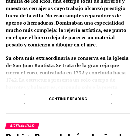
familia de los Ríos, una estirpe local de herreros y
maestros cerrajeros cuyo trabajo alcanzó prestigio
fuera de la villa. No eran simples reparadores de
aperos o herraduras. Dominaban una especialidad
mucho más compleja: la rejería artística, ese punto
en el que el hierro deja de parecer un material
pesado y comienza a dibujar en el aire.
Su obra más extraordinaria se conserva en la iglesia
de San Juan Bautista. Se trata de la gran reja que
cierra el coro, contratada en 1732 y concluida hacia
1742. La estructura presenta un solo cuerpo de
barrotes y balaustres, coronado sobre la puerta
central por un gran remate ornamental. En lo alto
CONTINUE READING
aparece una corona real flanqueada por ángeles con
palmas; a ambos lados se levantan pequeñas
espadañas con campanas, unidas mediante
guirnaldas a otros ángeles que parecen tocar sus
ACTUALIDAD
trompetas sobre el hierro. Algunas partes fueron