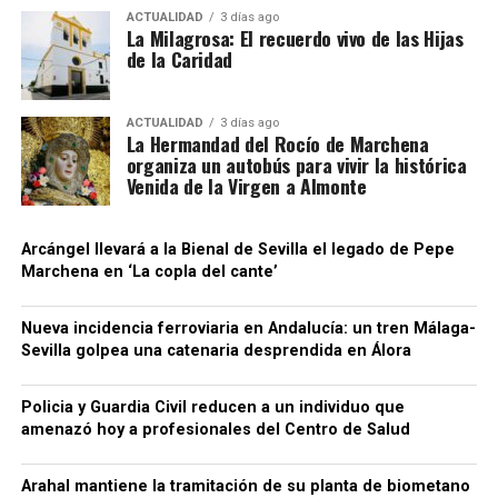
En ese momento los principales
La llegada y empleo de la artillería terminó
ACTUALIDAD
3 días ago
También hubo en Marchena tradición de soltar
criadores de caballos de Marchena eran
La Milagrosa: El recuerdo vivo de las Hijas
resultando decisiva. Por eso sería más preciso
toros de cuerda, el último de los que tenemos
de la Caridad
afirmar que Rodrigo fue uno de los principales
los grandes capitales del municipio como
constancia fue en
El 4 de mayo de 1884 se
impulsores militares de la operación, no el
Ildefonso Perez de Vargas, Pedro Sanz,
soltó el último toro de cuerda de que se tiene
conquistador único de Setenil.
ACTUALIDAD
3 días ago
José Díez de la Cortina, José de la
noticia escrita en Marchena dejando
La Hermandad del Rocío de Marchena
organiza un autobús para vivir la histórica
numerosos heridos entre ellos un cura.
Concha, Lorenzo Cortina, Pedro José de
Venida de la Virgen a Almonte
Torres, Juan Ternero Olmo, Rosa Civico,
Viuda de Ibarra, Tomás de Morales,
Arcángel llevará a la Bienal de Sevilla el legado de Pepe
Marchena en ‘La copla del cante’
Baltasar Sainz, Manuela Ternero, Antonio
Lopez Olmo, Fernando y Juan Martínez,
Nueva incidencia ferroviaria en Andalucía: un tren Málaga-
José Vázquez Navarro, Francisco
Sevilla golpea una catenaria desprendida en Álora
Lorenzo Platero, Pastora Conejero,
Policia y Guardia Civil reducen a un individuo que
Josefa Alvarez, Juan Fernández,
amenazó hoy a profesionales del Centro de Salud
El original de esta obra se conserva en el Museo
La localidad recuerda aquellos hechos en su Fiesta
Francisco Galindo, Manuel Covano,
de Moros y Cristianos. El pueblo se transforma en un
de Filadelfia. Está firmado por Ribera y fechado
Josefa Diosdado, Juan Manuel Vergara,
Arahal mantiene la tramitación de su planta de biometano
escenario medieval y representa escenas teatrales