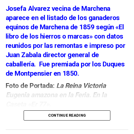
Para 2026, el Consistorio ha fijado la Feria entre el
Josefa Alvarez vecina de Marchena
15 y el 22 de agosto.
aparece en el listado de los ganaderos
equinos de Marchena de 1859 según «El
libro de los hierros o marcas» con datos
reunidos por las remontas e impreso por
Juan Zabala director general de
caballería. Fue premiada por los Duques
de Montpensier en 1850.
Foto de Portada:
La Reina Victoria
Eugenia amazona en la Feria. En la
El verdadero papel del señor de
Caseta «Er 77».
Marchena en la conquista de
CONTINUE READING
Málaga