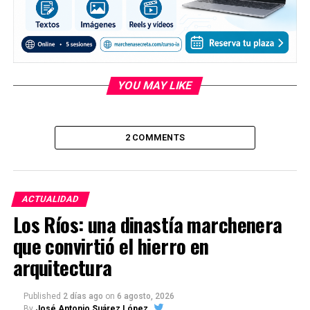
YOU MAY LIKE
2 COMMENTS
ACTUALIDAD
Los Ríos: una dinastía marchenera
que convirtió el hierro en
arquitectura
Published
2 días ago
on
6 agosto, 2026
By
José Antonio Suárez López