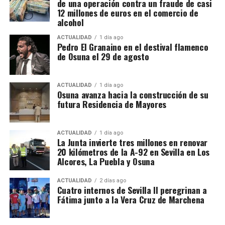
de una operación contra un fraude de casi
registros en sociedades mercantiles situadas en La
12 millones de euros en el comercio de
alcohol
Puebla de Cazalla, Valencia, Badajoz y Córdoba,
además del registro de un domicilio particular en La
ACTUALIDAD
1 día ago
Puebla de Cazalla. La información oficial no precisa,
Pedro El Granaino en el destival flamenco
de Osuna el 29 de agosto
al menos por ahora, cuántas de las nueve empresas
registradas se encontraban concretamente en el
municipio sevillano, por lo que no sería correcto
ACTUALIDAD
1 día ago
El siglo XIX transforma
Osuna avanza hacia la construcción de su
atribuir a La Puebla la totalidad de esos registros.
futura Residencia de Mayores
definitivamente la relación entre
La operación se desarrolló bajo la dirección de la
Sección Civil y de Instrucción del Tribunal de
muralla y ciudad
ACTUALIDAD
1 día ago
Instancia de Morón de la Frontera, plaza número 2,
La Junta invierte tres millones en renovar
20 kilómetros de la A-92 en Sevilla en Los
órgano judicial competente en la investigación. La
El proceso de ocupación fue acompañado por otro
Alcores, La Puebla y Osuna
existencia y actual denominación de este Tribunal
fenómeno: la demolición de los tramos que
de Instancia está igualmente recogida por el
dificultaban la circulación y la expansión urbana.
ACTUALIDAD
2 días ago
Ministerio de Justicia.
Cuatro internos de Sevilla II peregrinan a
Fátima junto a la Vera Cruz de Marchena
Bellido señala que durante el siglo XIX se
Una estructura de más de treinta
produjeron importantes destrucciones:
desapareció