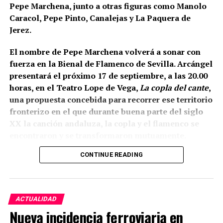
barbacana.
Entre ambas estructuras se fueron
Pepe Marchena, junto a otras figuras como Manolo
colocando rellenos de tierra separados por
Caracol, Pepe Pinto, Canalejas y La Paquera de
tongadas de cal hasta conformar la liza,
Jerez.
documentada a una cota de 133,48 metros sobre el
nivel del mar.
El nombre de Pepe Marchena volverá a sonar con
fuerza en la Bienal de Flamenco de Sevilla. Arcángel
presentará el próximo 17 de septiembre, a las 20.00
horas, en el Teatro Lope de Vega,
La copla del cante
,
una propuesta concebida para recorrer ese territorio
fronterizo en el que durante buena parte del siglo
XX la canción andaluza, la copla y el flamenco se
encontraron y se transformaron mutuamente.
CONTINUE READING
La propia organización ha definido el espectáculo
como una revisión del estrecho vínculo histórico
entre flamenco y copla, pero existe un dato
especialmente relevante para Marchena: el
ACTUALIDAD
repertorio está inspirado expresamente en
Nueva incidencia ferroviaria en
Marchena, Caracol, Pepe Pinto, Canalejas y La