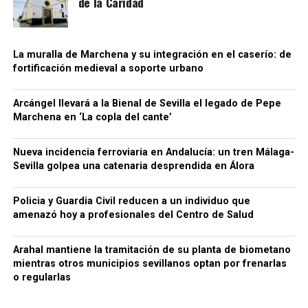
de la Caridad
notablemente inferiores a los de competidores que
sí cumplían con sus obligaciones tributarias. La
Agencia Tributaria considera que este
procedimiento generaba también una situación de
La muralla de Marchena y su integración en el caserío: de
fortificación medieval a soporte urbano
competencia desleal dentro del sector.
Para dificultar el seguimiento de las operaciones, la
Arcángel llevará a la Bienal de Sevilla el legado de Pepe
organización habría empleado además sociedades
Marchena en ‘La copla del cante’
instrumentales, testaferros y facturas falsas,
siempre según la investigación policial y tributaria.
Nueva incidencia ferroviaria en Andalucía: un tren Málaga-
Conviene mantener esta precisión: los hechos se
Sevilla golpea una catenaria desprendida en Álora
Una cuestión pendiente: medir
encuentran todavía dentro de un procedimiento
judicial y las personas investigadas conservan su
Policia y Guardia Civil reducen a un individuo que
las diferencias de cota
presunción de inocencia mientras no exista una
amenazó hoy a profesionales del Centro de Salud
resolución judicial firme.
El estudio arqueológico de Bellido confirma que la
Arahal mantiene la tramitación de su planta de biometano
topografía desempeñó un papel importante desde la
66.000 euros, relojes de lujo y bienes
mientras otros municipios sevillanos optan por frenarlas
construcción inicial de la fortificación. También
o regularlas
demuestra la existencia de rellenos, niveles de
bloqueados
ocupación y modificaciones posteriores.
Sin