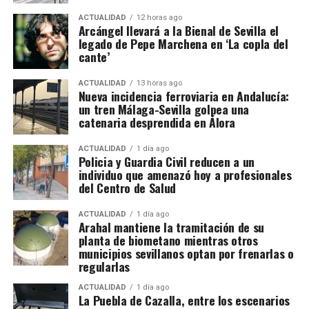
adosadas a la muralla
y a introducir posteriormente parte de las ganancias
ACTUALIDAD
12 horas ago
Arcángel llevará a la Bienal de Sevilla el
en el circuito legal mediante operaciones de
legado de Pepe Marchena en ‘La copla del
La documentación de 1828 confirma que
José
blanqueo de capitales.
cante’
Cantero solicitó permiso para adosar una vivienda
La investigación, bautizada como ‘Drink/Alambique’,
en los Arquillos de la Rosa. Francisco Díaz pidió
ACTUALIDAD
13 horas ago
Nueva incidencia ferroviaria en Andalucía:
se ha saldado por el momento con 13 personas
construir en una rinconada formada por la «muralla
un tren Málaga-Sevilla golpea una
detenidas y otras cuatro investigadas. Hacienda
redonda» de la Plaza de los Hortelanos. Antonio
catenaria desprendida en Álora
calcula provisionalmente en 11,9 millones de euros
García Pargañeda recibió cuatro varas en los
las cuotas de IVA presuntamente defraudadas
Arquillos de la Rosa con obligación de edificar en
ACTUALIDAD
1 día ago
Policia y Guardia Civil reducen a un
durante los ejercicios fiscales comprendidos entre
quince días. Pedro del Campillo solicitó intervenir
individuo que amenazó hoy a profesionales
2018 y 2025. La cifra, advierten los investigadores,
sobre un «terraplén intermedio entre las murallas».
del Centro de Salud
todavía podría aumentar a medida que se estudie la
documentación intervenida.
ACTUALIDAD
1 día ago
Arahal mantiene la tramitación de su
planta de biometano mientras otros
Registros en La Puebla de Cazalla
municipios sevillanos optan por frenarlas o
regularlas
La conexión con La Puebla no es meramente
territorial. La fase operativa se desarrolló el pasado
ACTUALIDAD
1 día ago
La Puebla de Cazalla, entre los escenarios
14 de julio de 2026 y comprendió nueve entradas y