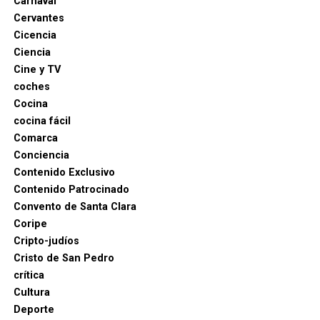
Carnaval
La operación adquiere así especial relevancia para
Cervantes
la Sierra Sur sevillana. No se trata únicamente de
Cicencia
que La Puebla de Cazalla figure entre las
Ciencia
localidades donde se practicaron registros: la
Cine y TV
investigación está siendo dirigida judicialmente
coches
desde Morón de la Frontera, situando una causa de
Cocina
alcance nacional —con conexiones empresariales en
cocina fácil
cuatro provincias y movimientos comerciales
Comarca
internacionales— dentro del ámbito judicial más
Conciencia
próximo a la comarca.
Contenido Exclusivo
Contenido Patrocinado
La investigación continúa abierta, por lo que habrá
Convento de Santa Clara
que esperar a la evolución de las diligencias para
Coripe
conocer con mayor precisión el número de
Cripto-judíos
sociedades y personas de La Puebla de Cazalla
Cristo de San Pedro
afectadas, su función concreta dentro del entramado
crítica
y el destino judicial de los detenidos. Por ahora, no
Cultura
he encontrado en las fuentes oficiales consultadas
Deporte
datos que permitan identificar públicamente a las