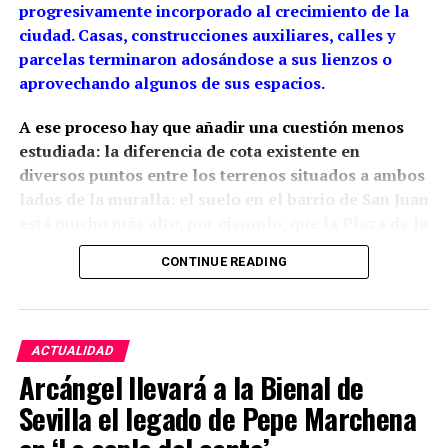
progresivamente incorporado al crecimiento de la
ciudad. Casas, construcciones auxiliares, calles y
parcelas terminaron adosándose a sus lienzos o
aprovechando algunos de sus espacios.
A ese proceso hay que añadir una cuestión menos
estudiada: la diferencia de cota existente en
diversos puntos entre los terrenos situados a ambos
lados de la muralla: el suelo en el barrio de San Juan
está mucho más alto, por ejemplo, que la Plaza de la
Constitución.
La arqueología ha demostrado que
CONTINUE READING
esta relación con el relieve estaba presente desde la
propia construcción medieval, aunque las cotas
actuales son también resultado de siglos de
rellenos, excavaciones y modificaciones urbanas.
ACTUALIDAD
Arcángel llevará a la Bienal de
Siglo XIII: una muralla adaptada
Sevilla el legado de Pepe Marchena
al relieve