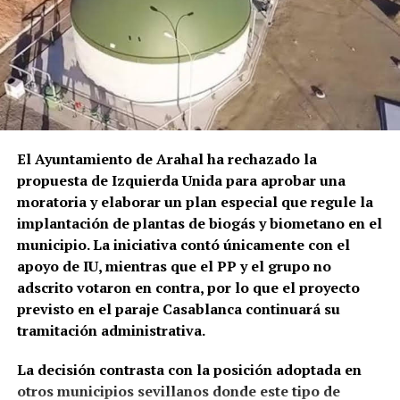
Primeras décadas del siglo XIX:
sacado en una silla de ruedas y trasladado en
ambulancia al Hospital Universitario La Merced de
comienza una ocupación urbana
Osuna.
claramente documentada
El episodio no es un hecho completamente aislado.
Profesionales consultados por este medio vienen
El cambio resulta mucho más evidente a partir del
alertando de repetidos episodios de amenazas,
siglo XIX.
José Alcaide Villalobos documenta para
comportamientos agresivos y situaciones
1817 un
aumento de solicitudes de permisos para
El Ayuntamiento de Arahal ha rechazado la
conflictivas en el centro de salud, algunos
construir en los «arquillos del Arco de la Rosa».
Ese
propuesta de Izquierda Unida para aprobar una
relacionados, según estos testimonios, con personas
mismo año Rafael Gómez, alguacil ordinario y
moratoria y elaborar un plan especial que regule la
que llegan bajo los efectos de drogas.
portero del Ayuntamiento, ocupaba el
torreón de la
implantación de plantas de biogás y biometano en el
Puerta Real o de Osuna porque no podía costear el
municipio. La iniciativa contó únicamente con el
La preocupación por las agresiones a sanitarios no
alquiler de una vivienda.
apoyo de IU, mientras que el PP y el grupo no
es nueva. El Área de Gestión Sanitaria de Osuna puso
adscrito votaron en contra, por lo que el proyecto
en marcha este mismo año formación específica con
previsto en el paraje Casablanca continuará su
la Guardia Civil para prevenir y afrontar este tipo de
tramitación administrativa.
situaciones, una iniciativa que debía extenderse,
entre otros lugares, a los profesionales del centro
La decisión contrasta con la posición adoptada en
de salud de Marchena.
otros municipios sevillanos donde este tipo de