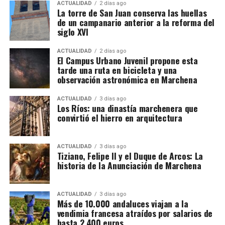
buena parte de la Puerta de Osuna, se abrió la calle
sociedades
ACTUALIDAD
2 días ago
La torre de San Juan conserva las huellas
San Francisco cortando el recinto,
la apertura de la
de un campanario anterior a la reforma del
calle Zurbarán afectó al lienzo que comunicaba el
Detrás de las operaciones aparentemente ordinarias
siglo XVI
recinto principal con la Alcazaba y también
de importación y distribución de alcohol, los
desapareció lo poco que quedaba de la Puerta de
investigadores aseguran haber descubierto una
ACTUALIDAD
2 días ago
El Campus Urbano Juvenil propone esta
Écija que ya habia sido demolida junto a la barriada
arquitectura empresarial mucho más compleja. El
tarde una ruta en bicicleta y una
del mismo nombre en 1650 por orden del virrey de
entramado estaría compuesto por más de treinta
observación astronómica en Marchena
Napoles.
sociedades, cada una con una función determinada,
además de una estructura empresarial paralela que
ACTUALIDAD
3 días ago
Los Ríos: una dinastía marchenera que
habría servido para canalizar fondos procedentes de
convirtió el hierro en arquitectura
la actividad presuntamente delictiva.
La dimensión del trabajo policial y tributario queda
ACTUALIDAD
3 días ago
Tiziano, Felipe II y el Duque de Arcos: La
reflejada en otro dato: los investigadores analizaron
historia de la Anunciación de Marchena
movimientos relacionados con 173 cuentas
bancarias. A partir de esa documentación detectaron
importantes volúmenes de alcohol procedentes de
ACTUALIDAD
3 días ago
Más de 10.000 andaluces viajan a la
depósitos fiscales de otros países de la Unión
vendimia francesa atraídos por salarios de
Europea, principalmente Países Bajos y Portugal,
hasta 2.400 euros