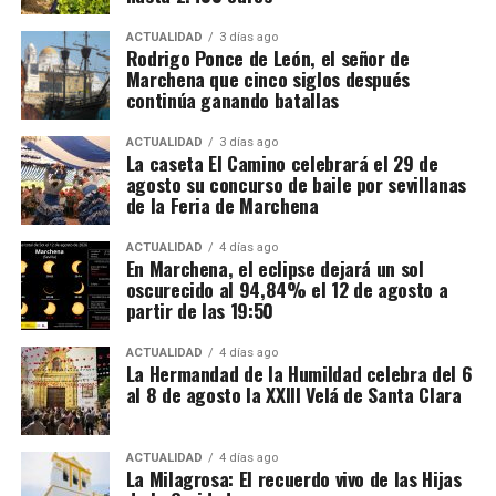
destinados posteriormente a depósitos fiscales
españoles.
ACTUALIDAD
3 días ago
Rodrigo Ponce de León, el señor de
Marchena que cinco siglos después
El mecanismo investigado aprovechaba el régimen
continúa ganando batallas
fiscal aplicable a este tipo de mercancías. Las
bebidas eran introducidas mediante empresas que la
ACTUALIDAD
3 días ago
La caseta El Camino celebrará el 29 de
investigación denomina “introductoras” y circulaban
agosto su concurso de baile por sevillanas
en determinadas fases bajo un régimen suspensivo
de la Feria de Marchena
de IVA e impuestos especiales. Después se sucedían
Mientras unos sectores eran demolidos por
transmisiones de la mercancía entre diferentes
considerarse obstáculos para el desarrollo urbano,
ACTUALIDAD
4 días ago
En Marchena, el eclipse dejará un sol
sociedades instrumentales dentro de los depósitos
otros quedaban incorporados a las nuevas
oscurecido al 94,84% el 12 de agosto a
fiscales.
construcciones.
partir de las 19:50
El supuesto fraude se produciría cuando intervenían
Precisamente esa incorporación parece haber
ACTUALIDAD
4 días ago
sociedades que no ingresaban las cuotas de IVA
La Hermandad de la Humildad celebra del 6
contribuido a la conservación de algunos tramos.
al 8 de agosto la XXIII Velá de Santa Clara
correspondientes antes de que el producto llegase
Bellido considera que buena parte del recinto ha
finalmente a las empresas distribuidoras. Al reducir
sobrevivido porque quedó integrado en el
artificialmente la carga fiscal, estas últimas podían
urbanismo posterior.
ACTUALIDAD
4 días ago
La Milagrosa: El recuerdo vivo de las Hijas
colocar las bebidas en el mercado a precios