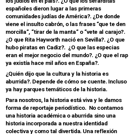
los judíos en el país?. ¿O que los sefarditas
españoles dieron lugar a las
primeras
comunidades judías de América
?. ¿De donde
viene
el insulto cabrón
, o las frases “
que te den
morcilla”,
“tirar de la manta” o “vete al carajo?.
¿O que
Rita Hayworth
nació en Sevilla?.
¿O que
hubo piratas en Cadiz?.
¿O
que las especias
eran el mejor negocio del mundo?.
¿O que
el rap
ya existía hace mil años
en España?.
¿Quién dijo que la cultura y la historia es
aburrida?. Depende de cómo se cuente. Incluso
ya hay parques temáticos de la historia.
Para nosotros, la historia está viva y le damos
forma de
reportaje periodístico
. No contamos
una historia académica o aburrida sino una
historia incorporada a nuestra identidad
colectiva
y como tal divertida. Una reflexión