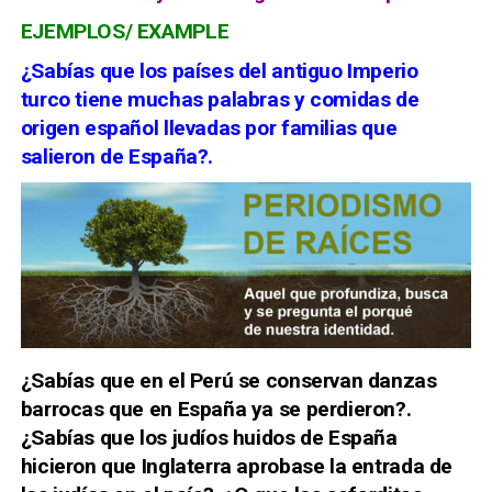
EJEMPLOS/ EXAMPLE
¿Sabías que los países del antiguo Imperio
turco tiene muchas
palabras y comidas
de
origen español llevadas por familias que
salieron de España?.
¿Sabías que
en el Perú se conservan danzas
barrocas
que en España ya se perdieron?.
¿Sabías que los
judíos huidos de España
hicieron que Inglaterra
aprobase la entrada de